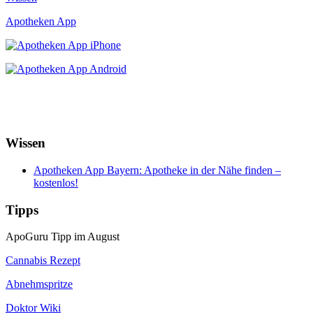
Apotheken App
Wissen
Apotheken App Bayern: Apotheke in der Nähe finden –
kostenlos!
Tipps
ApoGuru Tipp im August
Cannabis Rezept
Abnehmspritze
Doktor Wiki