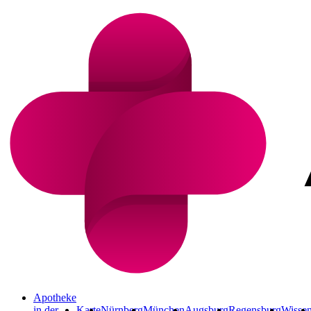
Apotheke
in der
Karte
Nürnberg
München
Augsburg
Regensburg
Wisse