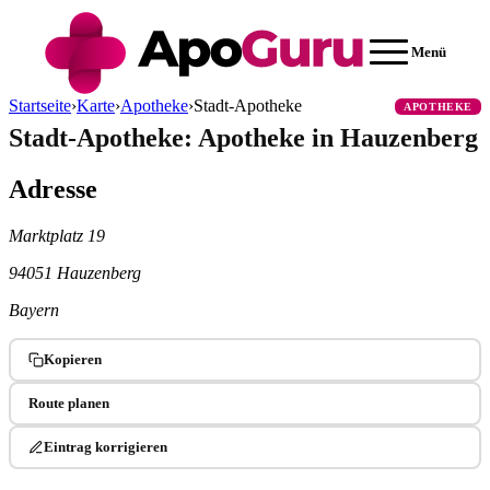
Cannabis Rezept & Blüten
CannaZen.de
Menü
Startseite
›
Karte
›
Apotheke
›
Stadt-Apotheke
APOTHEKE
Stadt-Apotheke: Apotheke in Hauzenberg
Adresse
Marktplatz 19
94051 Hauzenberg
Bayern
Kopieren
Route planen
Eintrag korrigieren