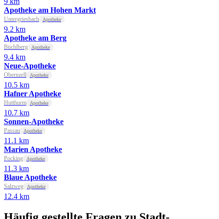
9 km
Apotheke am Hohen Markt
Untergriesbach
Apotheke
9.2 km
Apotheke am Berg
Büchlberg
Apotheke
9.4 km
Neue-Apotheke
Obernzell
Apotheke
10.5 km
Hafner Apotheke
Hutthurm
Apotheke
10.7 km
Sonnen-Apotheke
Passau
Apotheke
11.1 km
Marien Apotheke
Pocking
Apotheke
11.3 km
Blaue Apotheke
Salzweg
Apotheke
12.4 km
Häufig gestellte Fragen zu Stadt-