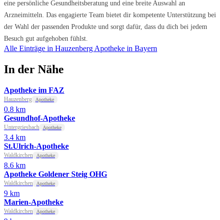
eine persönliche Gesundheitsberatung und eine breite Auswahl an
Arzneimitteln. Das engagierte Team bietet dir kompetente Unterstützung bei
der Wahl der passenden Produkte und sorgt dafür, dass du dich bei jedem
Besuch gut aufgehoben fühlst.
Alle Einträge in Hauzenberg
Apotheke in Bayern
In der Nähe
Apotheke im FAZ
Hauzenberg
Apotheke
0.8 km
Gesundhof-Apotheke
Untergriesbach
Apotheke
3.4 km
St.Ulrich-Apotheke
Waldkirchen
Apotheke
8.6 km
Apotheke Goldener Steig OHG
Waldkirchen
Apotheke
9 km
Marien-Apotheke
Waldkirchen
Apotheke