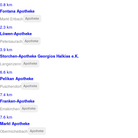
0.8 km
Fontana Apotheke
Markt Erlbach
Apotheke
2.3 km
Löwen-Apotheke
Petersaurach
Apotheke
3.9 km
Storchen-Apotheke Georgios Halkias e.K.
Langenzenn
Apotheke
6.6 km
Pelikan Apotheke
Puschendorf
Apotheke
7.4 km
Franken-Apotheke
Emskirchen
Apotheke
7.6 km
Markt Apotheke
Obermichelbach
Apotheke