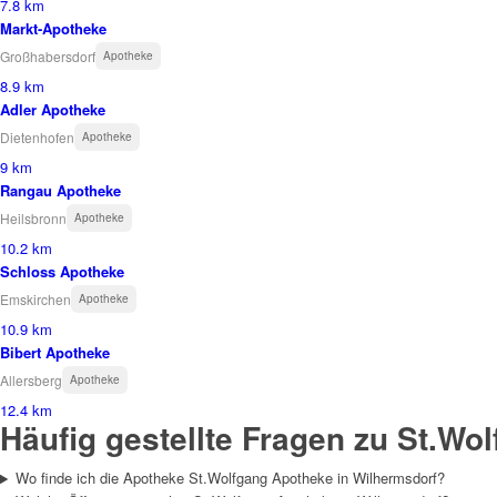
7.8 km
Markt-Apotheke
Großhabersdorf
Apotheke
8.9 km
Adler Apotheke
Dietenhofen
Apotheke
9 km
Rangau Apotheke
Heilsbronn
Apotheke
10.2 km
Schloss Apotheke
Emskirchen
Apotheke
10.9 km
Bibert Apotheke
Allersberg
Apotheke
12.4 km
Häufig gestellte Fragen zu St.Wo
Wo finde ich die Apotheke St.Wolfgang Apotheke in Wilhermsdorf?