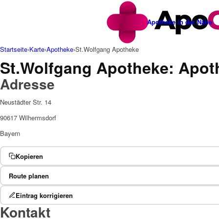
Apotheke in der Nähe
Startseite
›
Karte
›
Apotheke
›
St.Wolfgang Apotheke
St.Wolfgang Apotheke: Apot
Adresse
Neustädter Str. 14
90617 Wilhermsdorf
Bayern
Kopieren
Route planen
Eintrag korrigieren
Kontakt