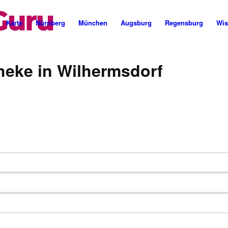
Cannabis Rezept & Blüten
CannaZen.de
Karte
Nürnberg
München
Augsburg
Regensburg
Wis
heke in Wilhermsdorf