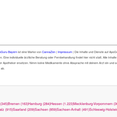
oGuru Bayern
ist eine Marke von
CannaZen
|
Impressum
| Die Inhalte und Dienste auf ApoG
ine individuelle ärztliche Beratung oder Fernbehandlung findet hier nicht statt. Alle Inhalte
er Apotheker ersetzen. Nimm keine Medikamente ohne Absprache mit deinem Arzt ein und s
 ab.
(345)
Bremen (163)
Hamburg (284)
Hessen (1.223)
Mecklenburg-Vorpommern (3
alz (915)
Saarland (209)
Sachsen (859)
Sachsen-Anhalt (491)
Schleswig-Holstei