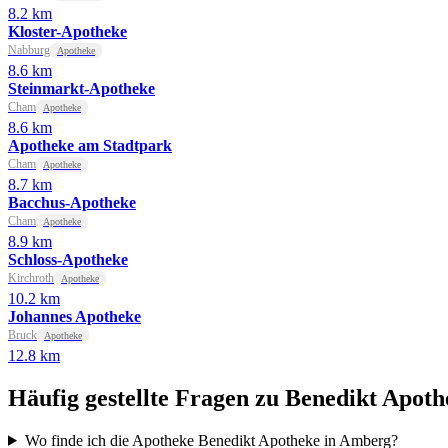
8.2 km
Kloster-Apotheke
Nabburg
Apotheke
8.6 km
Steinmarkt-Apotheke
Cham
Apotheke
8.6 km
Apotheke am Stadtpark
Cham
Apotheke
8.7 km
Bacchus-Apotheke
Cham
Apotheke
8.9 km
Schloss-Apotheke
Kirchroth
Apotheke
10.2 km
Johannes Apotheke
Bruck
Apotheke
12.8 km
Häufig gestellte Fragen zu Benedikt Apoth
Wo finde ich die Apotheke Benedikt Apotheke in Amberg?