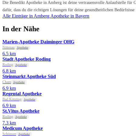
Die Benedikt Apotheke in Amberg ist deine vertrauensvolle Anlaufstelle für G
dafür, dass du die richtigen Lösungen für deine gesundheitlichen Bedürfnisse
Alle Einträge in Amberg
Apotheke in Bayern
In der Nähe
Marien-Apotheke Daiminger OHG
Nittenau
Apotheke
6.5 km
Stadt Apotheke Roding
Roding
Apotheke
6.8 km
Steinmarkt Apotheke Süd
Cham
Apotheke
6.9 km
Regental Apotheke
Bad Kötzting
Apotheke
6.9 km
St.Vitus Apotheke
Roding
Apotheke
7.3 km
Medicum Apotheke
Schönsee
Apotheke