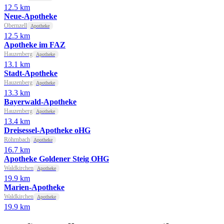
12.5 km
Neue-Apotheke
Obernzell
Apotheke
12.5 km
Apotheke im FAZ
Hauzenberg
Apotheke
13.1 km
Stadt-Apotheke
Hauzenberg
Apotheke
13.3 km
Bayerwald-Apotheke
Hauzenberg
Apotheke
13.4 km
Dreisessel-Apotheke oHG
Röhrnbach
Apotheke
16.7 km
Apotheke Goldener Steig OHG
Waldkirchen
Apotheke
19.9 km
Marien-Apotheke
Waldkirchen
Apotheke
19.9 km