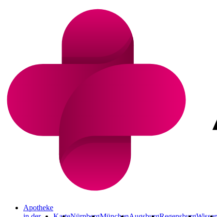
Apotheke
in der
Karte
Nürnberg
München
Augsburg
Regensburg
Wisse