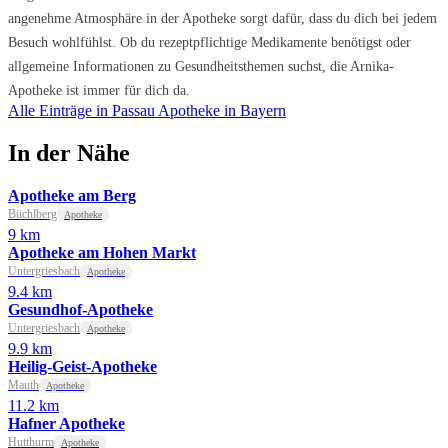
angenehme Atmosphäre in der Apotheke sorgt dafür, dass du dich bei jedem
Besuch wohlfühlst. Ob du rezeptpflichtige Medikamente benötigst oder
allgemeine Informationen zu Gesundheitsthemen suchst, die Arnika-
Apotheke ist immer für dich da.
Alle Einträge in Passau
Apotheke in Bayern
In der Nähe
Apotheke am Berg
Büchlberg
Apotheke
9 km
Apotheke am Hohen Markt
Untergriesbach
Apotheke
9.4 km
Gesundhof-Apotheke
Untergriesbach
Apotheke
9.9 km
Heilig-Geist-Apotheke
Mauth
Apotheke
11.2 km
Hafner Apotheke
Hutthurm
Apotheke